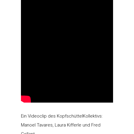
Ein Videoclip des KopfschüttelKollektivs:
Manoel Tavares, Laura Kifferle und Fred
Collant