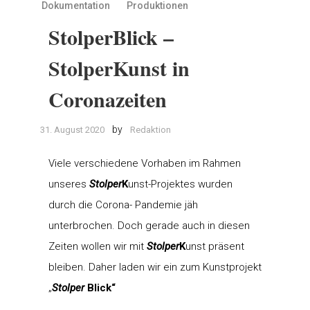
Dokumentation
Produktionen
StolperBlick –
StolperKunst in
Coronazeiten
by
31. August 2020
Redaktion
Viele verschiedene Vorhaben im Rahmen
unseres
Stolper
K
unst-Projektes wurden
durch die Corona- Pandemie jäh
unterbrochen. Doch gerade auch in diesen
Zeiten wollen wir mit
Stolper
K
unst präsent
bleiben. Daher laden wir ein zum Kunstprojekt
„
Stolper
Blick“