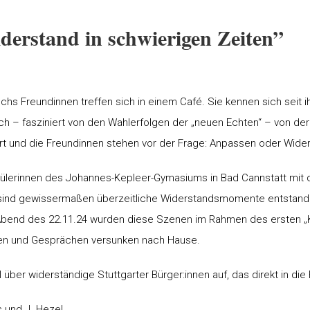
erstand in schwierigen Zeiten”
chs Freundinnen treffen sich in einem Café. Sie kennen sich seit i
h – fasziniert von den Wahlerfolgen der „neuen Echten“ – von der
ert und die Freundinnen stehen vor der Frage: Anpassen oder Wider
lerinnen des Johannes-Kepleer-Gymasiums in Bad Cannstatt mit d
i sind gewissermaßen überzeitliche Widerstandsmomente entstand
Abend des 22.11.24 wurden diese Szenen im Rahmen des ersten „K
ken und Gesprächen versunken nach Hause.
über widerständige Stuttgarter Bürger:innen auf, das direkt in d
s und J. Hezel