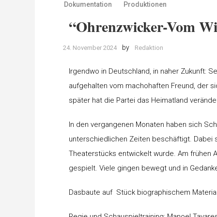
Dokumentation
Produktionen
“Ohrenzwicker-Vom Wid
by
24. November 2024
Redaktion
Irgendwo in Deutschland, in naher Zukunft: Se
aufgehalten vom machohaften Freund, der sic
später hat die Partei das Heimatland veränd
In den vergangenen Monaten haben sich Schü
unterschiedlichen Zeiten beschäftigt. Dabe
Theaterstücks entwickelt wurde. Am frühen 
gespielt. Viele gingen bewegt und in Gedan
Dasbaute auf Stück biographischem Material 
Regie und Schauspieltraining: Manoel Tavare