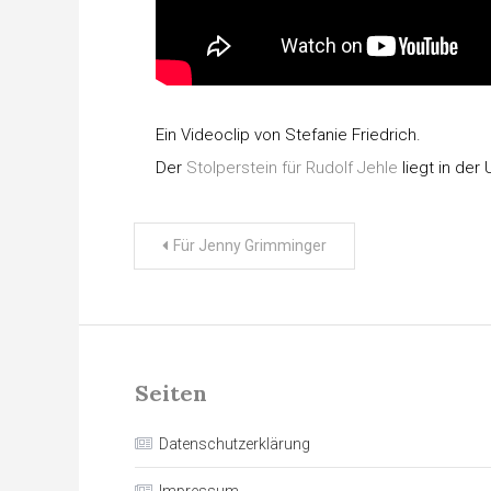
Ein Videoclip von Stefanie Friedrich.
Der
Stolperstein für Rudolf Jehle
liegt in der
Beitragsnavigation
Für Jenny Grimminger
Seiten
Datenschutzerklärung