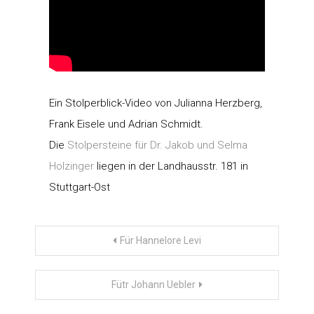
Ein Stolperblick-Video von Julianna Herzberg,
Frank Eisele und Adrian Schmidt.
Die
Stolpersteine für Dr. Jakob und Selma
Holzinger
liegen in der Landhausstr. 181 in
Stuttgart-Ost
Beitragsnavigation
Für Hannelore Levi
Fütr Johann Uebler