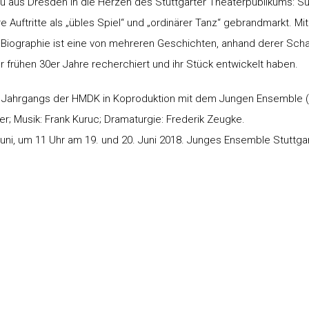
au aus Dresden in die Herzen des Stuttgarter Theaterpublikums: Su
e Auftritte als „übles Spiel“ und „ordinärer Tanz“ gebrandmarkt. Mi
 Biographie ist eine von mehreren Geschichten, anhand derer Sch
r frühen 30er Jahre recherchiert und ihr Stück entwickelt haben.
. Jahrgangs der HMDK in Koproduktion mit dem Jungen Ensemble (
der; Musik: Frank Kuruc; Dramaturgie: Frederik Zeugke.
Juni, um 11 Uhr am 19. und 20. Juni 2018. Junges Ensemble Stuttgar