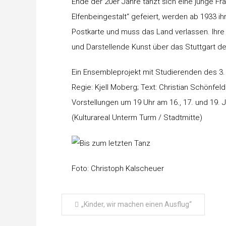
Ende der 20er Jahre tanzt sich eine junge Fr
Elfenbeingestalt“ gefeiert, werden ab 1933 ihr
Postkarte und muss das Land verlassen. Ihre
und Darstellende Kunst über das Stuttgart de
Ein Ensembleprojekt mit Studierenden des 3
Regie: Kjell Moberg; Text: Christian Schönfel
Vorstellungen um 19 Uhr am 16., 17. und 19. 
(Kulturareal Unterm Turm / Stadtmitte)
Foto: Christoph Kalscheuer
Beitragsnavigation
„Kinder, wir machen einen Ausflug“