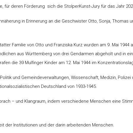
te, für deren Förderung sich die StolperKunst-Jury für das Jahr 20
näherung in Erinnerung an die Geschwister Otto, Sonja, Thomas un
tatter Familie von Otto und Franziska Kurz wurden am 9. Mai 1944
gendlichen aus Württemberg von drei Gendarmen abgeholt und in e
afen die 39 Mulfinger Kinder am 12. Mai 1944 im Konzentrationsla
n Politik und Gemeindeverwaltungen, Wissenschaft, Medizin, Polizei
ationalsozialistischen Deutschland von 1933-1945.
 Sprach – und Klangraum, indem verschiedene Menschen eine Stimm
eit der Institutionen und der darin arbeitenden Menschen.