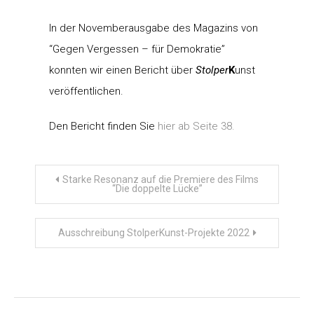
In der Novemberausgabe des Magazins von
“Gegen Vergessen – für Demokratie”
konnten wir einen Bericht über
Stolper
K
unst
veröffentlichen.
Den Bericht finden Sie
hier ab Seite 38.
Beitragsnavigation
Starke Resonanz auf die Premiere des Films
“Die doppelte Lücke”
Ausschreibung StolperKunst-Projekte 2022