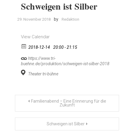
Schweigen ist Silber
by
29. November 2018
Redaktion
View Calendar
2018-12-14
20:00 - 21:15
https://www.tri-
buehne.de/produktion/schweigen-ist-silber-2018
Theater tri-bühne
Beitragsnavigation
Familienabend – Eine Erinnerung für die
Zukunft
Schweigen ist Silber