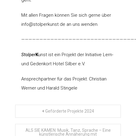
Mit allen Fragen können Sie sich gerne über
info@stolperkunst.de an uns wenden.
———————————————————————————————
Stolper
K
unst ist ein Projekt der Initiative Lern-
und Gedenkort Hotel Silber e.V.
Ansprechpartner für das Projekt: Christian
Werner und Harald Stingele
Beitragsnavigation
Geförderte Projekte 2024
ALS SIE KAMEN: Musik, Tanz, Sprache – Eine
künstlerische Annäherung mit