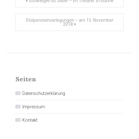
Beitragsnavigation
Schweigen ist Silber – im Theater tri-bühne
Stolpersteinverlegungen – am 15. November
2018
Seiten
Datenschutzerklärung
Impressum
Kontakt