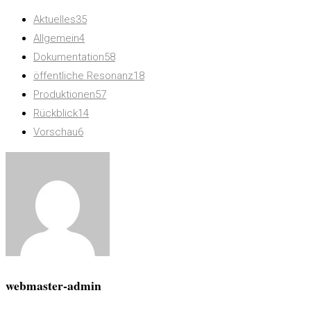
Aktuelles
35
Allgemein
4
Dokumentation
58
öffentliche Resonanz
18
Produktionen
57
Rückblick
14
Vorschau
6
webmaster-admin