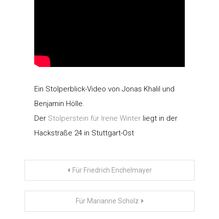
Ein Stolperblick-Video von Jonas Khalil und
Benjamin Hölle.
Der
Stolperstein für Irene Winter
liegt in der
Hackstraße 24 in Stuttgart-Ost
Beitragsnavigation
Für Friedrich Enchelmayer
Für Marianne Scholz