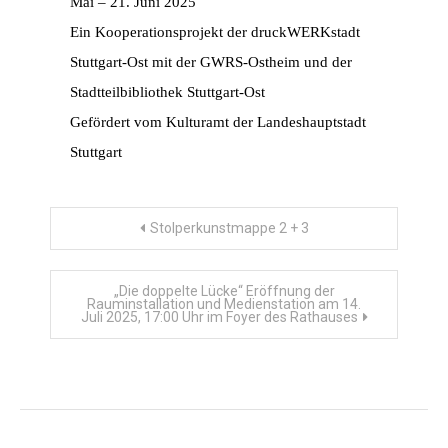
Mai – 21. Juni 2025
Ein Kooperationsprojekt der druckWERKstadt
Stuttgart-Ost mit der GWRS-Ostheim und der
Stadtteilbibliothek Stuttgart-Ost
Gefördert vom Kulturamt der Landeshauptstadt
Stuttgart
Beitragsnavigation
Stolperkunstmappe 2 + 3
„Die doppelte Lücke“ Eröffnung der
Rauminstallation und Medienstation am 14.
Juli 2025, 17:00 Uhr im Foyer des Rathauses